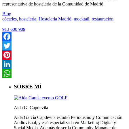
representativa de hostelería de la Comunidad de Madrid.
Blog
cócteles
,
hostelería
,
Hostelería Madrid
,
mocktail
,
restauración
913 600 909
Facebook
Twitter
Pinterest
LinkedIn
WhatsApp
SOBRE MÍ
Aida G. Capdevila
Aida García Capdevila estudió Periodismo y Comunicación
Audiovisual, y está especializada en Marketing Digital y
Social Media. Además de ser la Community Manager de