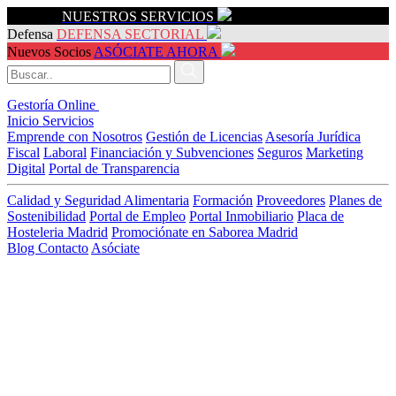
Servicios
NUESTROS SERVICIOS
Defensa
DEFENSA SECTORIAL
Nuevos Socios
ASÓCIATE AHORA
Gestoría Online
Inicio
Servicios
Emprende con Nosotros
Gestión de Licencias
Asesoría Jurídica
Fiscal
Laboral
Financiación y Subvenciones
Seguros
Marketing
Digital
Portal de Transparencia
Calidad y Seguridad Alimentaria
Formación
Proveedores
Planes de
Sostenibilidad
Portal de Empleo
Portal Inmobiliario
Placa de
Hosteleria Madrid
Promociónate en Saborea Madrid
Blog
Contacto
Asóciate