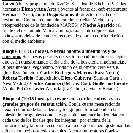
Calvo
(chef y propietaria de K&Co. Sustainable Kitchen Bar), las
hermanas
Elena y Ana Arce
(jóvenes al frente del café-restaurante
Hermanas Arce),
Juan Diego Sandoval
(director de sala del
restaurante Coque, reconocido con dos estrellas Michelin, y
vicepresidente de la fundación MARES) y
Nacho Aparicio
(al
frente del restaurante Mamá Campo). Los cuatro representan
exitosos modelos de negocio, reconocidos por su concienciación
con el medio ambiente.
Bloque 3 (18:15 horas). Nuevos hábitos alimentarios y de
consumo.
Seis pesos pesados del sector debatirán sobre conceptos
que están transformando el día a día de la hostelería (intolerancias,
superalimentos, veganismo, producto de kilómetro cero versus
globalización, etc.):
Carlos Rodríguez Marcos
(Raza Nostra),
Rebeca Toribio
(Superchulo),
Diego Cabrera
(Salmon Guru y
Viva Madrid),
Carlos Zamora
(Deluz & Cía.),
Guillermo Fuente
(Aloha Poké) y
Javier Aranda
(La Cabra, Gaytán y Retama).
Bloque 4 (19:15 horas). La experiencia de las cadenas y los
grandes grupos de restauración
. Con la cuarta mesa redonda
llegará el turno de las cadenas y los grupos. Irán saliendo a la
palestra interrogantes como si es posible mantener la identidad en
cada uno de los locales que los integran –por encima de la
uniformidad y la presencia de marca– o de qué manera gestionan las
críticas en medios y redes sociales. Acercarán posturas
Carlos