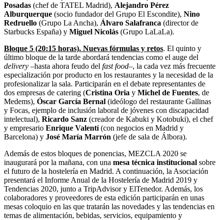
Posadas
(chef de TATEL Madrid),
Alejandro Pérez
Alburquerque
(socio fundador del Grupo El Escondite),
Nino
Redruello
(Grupo La Ancha),
Álvaro Salafranca
(director de
Starbucks España) y
Miguel Nicolás
(Grupo LaLaLa).
Bloque 5 (20:15 horas). Nuevas fórmulas y retos
. El quinto y
último bloque de la tarde abordará tendencias como el auge del
delivery
–hasta ahora feudo del
fast food
–, la cada vez más frecuente
especialización por producto en los restaurantes y la necesidad de la
profesionalizar la sala. Participarán en el debate representantes de
dos empresas de catering (
Cristina Oria
y
Michel de Fuentes
, de
Medems),
Óscar García Bernal
(ideólogo del restaurante Gallinas
y Focas, ejemplo de inclusión laboral de jóvenes con discapacidad
intelectual),
Ricardo Sanz
(creador de Kabuki y Kotobuki), el chef
y empresario
Enrique Valentí
(con negocios en Madrid y
Barcelona) y
José María Marrón
(jefe de sala de Álbora).
Además de estos bloques de ponencias, MEZCLA 2020 se
inaugurará por la mañana, con una
mesa técnica institucional
sobre
el futuro de la hostelería en Madrid. A continuación, la Asociación
presentará el Informe Anual de la Hostelería de Madrid 2019 y
Tendencias 2020, junto a TripAdvisor y ElTenedor. Además, los
colaboradores y proveedores de esta edición participarán en unas
mesas coloquio en las que tratarán las novedades y las tendencias en
temas de alimentación, bebidas, servicios, equipamiento y