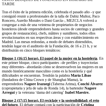
TARDE
Tras el éxito de la primera edición, celebrada el pasado año –y que
consiguió reunir a profesionales de la talla de Dabiz Muñoz, Paco
Roncero, Aurelio Morales o Dani García–, MEZCLA volverá a
congregar a más de una veintena de propietarios de negocios
hosteleros
(desde emprendedores hasta socios de caterings y grandes
grupos de restauración), chefs, mâitres y sumilleres, todos ellos
revolucionarios en sus respectivas áreas y con establecimiento en
Madrid. Las mesas redondas, a modo de debates distendidos,
tendrán lugar en el auditorio de la Fundación, de 16 a 21 h, y se
distribuirán en cinco bloques temáticos:
Bloque 1 (16:15 horas). El papel de la mujer en la hostelería
. En
este primer bloque, cinco participantes –de perfiles y trayectorias
muy diferentes– abordarán cómo se desenvuelven las mujeres en un
mundo históricamente masculino como es la hostelería y qué
dificultades se encuentran. Tendrán la palabra
María Libao
(fundadora de China Crown y de Shanghai Mama), la
emprendedora
Nagore Irazuegi
(Taberna Arima),
Conchi Álvarez
(copropietaria y jefa de sala de Ronda 14), la bartender
Nagore
Arregui
y la veterana ‘dama del catering’
Isabel Maestre.
Bloque 2 (17:15 horas). El reciclaje y la sostenibilidad: el reto
del futuro
. El debate contará con la participación de
Cristina