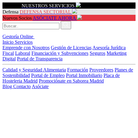
Servicios
NUESTROS SERVICIOS
Defensa
DEFENSA SECTORIAL
Nuevos Socios
ASÓCIATE AHORA
Gestoría Online
Inicio
Servicios
Emprende con Nosotros
Gestión de Licencias
Asesoría Jurídica
Fiscal
Laboral
Financiación y Subvenciones
Seguros
Marketing
Digital
Portal de Transparencia
Calidad y Seguridad Alimentaria
Formación
Proveedores
Planes de
Sostenibilidad
Portal de Empleo
Portal Inmobiliario
Placa de
Hosteleria Madrid
Promociónate en Saborea Madrid
Blog
Contacto
Asóciate