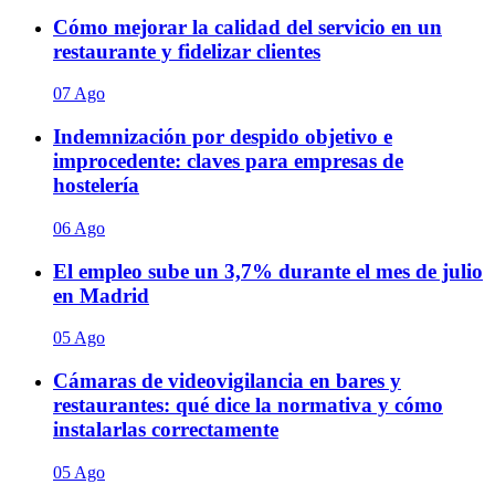
Cómo mejorar la calidad del servicio en un
restaurante y fidelizar clientes
07 Ago
Indemnización por despido objetivo e
improcedente: claves para empresas de
hostelería
06 Ago
El empleo sube un 3,7% durante el mes de julio
en Madrid
05 Ago
Cámaras de videovigilancia en bares y
restaurantes: qué dice la normativa y cómo
instalarlas correctamente
05 Ago