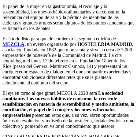
El papel de la mujer en la gastronomía, el reciclaje y la
sostenibilidad, los nuevos hábitos alimentarios y de consumo, la
relevancia del equipo de sala y la pérdida de identidad de las
cadenas y grandes grupos serán algunos de los puntos candentes que
se tratarán en los debates
Está todo listo para que dé comienzo la segunda edición de
MEZCLA,
un evento organizado por
HOSTELERÍA MADRID
,
asociación fundada en 1882 que representa y sirve a cerca de 3.000
empresarios de hostelería de la Comunidad de Madrid. La cita
tendrá lugar el lunes 17 de febrero en la Fundación Giner de los
Ríos (paseo del General Martínez Campos, 14) y representará un
enriquecedor espacio de diálogo en el que compartir experiencias y
encontrar soluciones a diferentes retos que se le plantean
actualmente al conjunto del sector.
El eje en torno al que girará MEZCLA 2020 será
La sociedad
cambiante. Los nuevos hábitos de consumo, la creciente
sensibilización en materia de sostenibilidad y medio ambiente, la
conciliación, el papel de la mujer y los nuevos formatos
empresariales
presentan retos que, a su vez, abren oportunidades
únicas de evolución y rediseño de la hostelería, fortaleciéndola como
colectivo y poniendo en valor el conocimiento que atesora.
CINCO BLOQUES DE PONENCIAS EN HORARIO DE