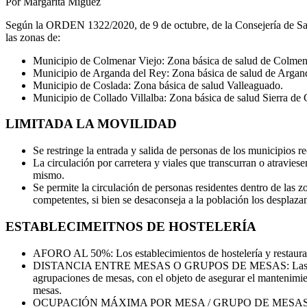
Por Margarita Míguez
Según la ORDEN 1322/2020, de 9 de octubre, de la Consejería de Sani
las zonas de:
Municipio de Colmenar Viejo: Zona básica de salud de Colmen
Municipio de Arganda del Rey: Zona básica de salud de Argan
Municipio de Coslada: Zona básica de salud Valleaguado.
Municipio de Collado Villalba: Zona básica de salud Sierra de
LIMITADA LA MOVILIDAD
Se restringe la entrada y salida de personas de los municipios r
La circulación por carretera y viales que transcurran o atravies
mismo.
Se permite la circulación de personas residentes dentro de las z
competentes, si bien se desaconseja a la población los desplaza
ESTABLECIMEITNOS DE HOSTELERÍA
AFORO AL 50%: Los establecimientos de hostelería y restauració
DISTANCIA ENTRE MESAS O GRUPOS DE MESAS: Las mesas o agru
agrupaciones de mesas, con el objeto de asegurar el mantenimien
mesas.
OCUPACIÓN MÁXIMA POR MESA / GRUPO DE MESAS: La ocupació