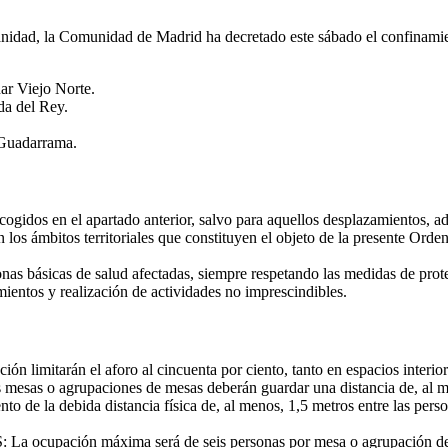
dad, la Comunidad de Madrid ha decretado este sábado el confinamient
ar Viejo Norte.
da del Rey.
 Guadarrama.
ecogidos en el apartado anterior, salvo para aquellos desplazamientos, a
en los ámbitos territoriales que constituyen el objeto de la presente Ord
onas básicas de salud afectadas, siempre respetando las medidas de protec
mientos y realización de actividades no imprescindibles.
n limitarán el aforo al cincuenta por ciento, tanto en espacios interio
paciones de mesas deberán guardar una distancia de, al menos, 1
to de la debida distancia física de, al menos, 1,5 metros entre las pers
n máxima será de seis personas por mesa o agrupación de mesas, 