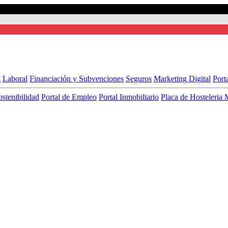
l
Laboral
Financiación y Subvenciones
Seguros
Marketing Digital
Port
ostenibilidad
Portal de Empleo
Portal Inmobiliario
Placa de Hosteleria 