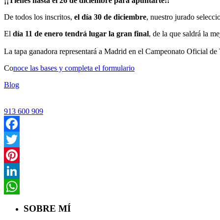
¡¡Tienes hasta el 26 de diciembre para apuntarte!!
De todos los inscritos,
el día 30 de diciembre
, nuestro jurado selecc
El
día 11 de enero tendrá lugar la gran final
, de la que saldrá la 
La tapa ganadora representará a Madrid en el Campeonato Oficial de
Co
noce las bases y completa el formulario
Blog
913 600 909
Facebook
Twitter
Pinterest
LinkedIn
WhatsApp
SOBRE MÍ