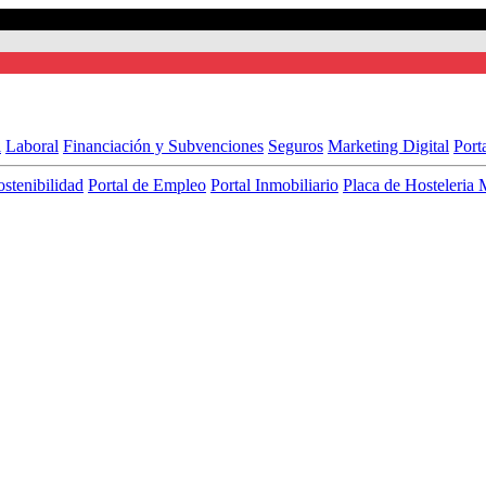
l
Laboral
Financiación y Subvenciones
Seguros
Marketing Digital
Port
ostenibilidad
Portal de Empleo
Portal Inmobiliario
Placa de Hosteleria 