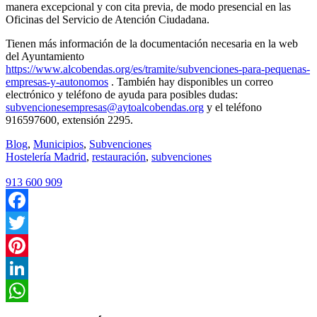
manera excepcional y con cita previa, de modo presencial en las
Oficinas del Servicio de Atención Ciudadana.
Tienen más información de la documentación necesaria en la web
del Ayuntamiento
https://www.alcobendas.org/es/tramite/subvenciones-para-pequenas-
empresas-y-autonomos
. También hay disponibles un correo
electrónico y teléfono de ayuda para posibles dudas:
subvencionesempresas@aytoalcobendas.org
y el teléfono
916597600, extensión 2295.
Blog
,
Municipios
,
Subvenciones
Hostelería Madrid
,
restauración
,
subvenciones
913 600 909
Facebook
Twitter
Pinterest
LinkedIn
WhatsApp