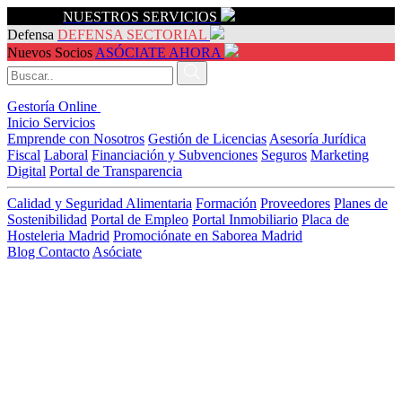
Servicios
NUESTROS SERVICIOS
Defensa
DEFENSA SECTORIAL
Nuevos Socios
ASÓCIATE AHORA
Gestoría Online
Inicio
Servicios
Emprende con Nosotros
Gestión de Licencias
Asesoría Jurídica
Fiscal
Laboral
Financiación y Subvenciones
Seguros
Marketing
Digital
Portal de Transparencia
Calidad y Seguridad Alimentaria
Formación
Proveedores
Planes de
Sostenibilidad
Portal de Empleo
Portal Inmobiliario
Placa de
Hosteleria Madrid
Promociónate en Saborea Madrid
Blog
Contacto
Asóciate