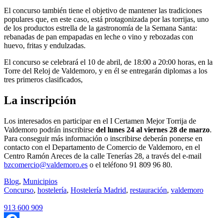
El concurso también tiene el objetivo de mantener las tradiciones
populares que, en este caso, está protagonizada por las torrijas, uno
de los productos estrella de la gastronomía de la Semana Santa:
rebanadas de pan empapadas en leche o vino y rebozadas con
huevo, fritas y endulzadas.
El concurso se celebrará el 10 de abril, de 18:00 a 20:00 horas, en la
Torre del Reloj de Valdemoro, y en él se entregarán diplomas a los
tres primeros clasificados,
La inscripción
Los interesados en participar en el I Certamen Mejor Torrija de
Valdemoro podrán inscribirse
del lunes 24 al viernes 28 de marzo
.
Para conseguir más información o inscribirse deberán ponerse en
contacto con el Departamento de Comercio de Valdemoro, en el
Centro Ramón Areces de la calle Tenerías 28, a través del e-mail
bzcomercio@valdemoro.es
o el teléfono 91 809 96 80.
Blog
,
Municipios
Concurso
,
hostelería
,
Hostelería Madrid
,
restauración
,
valdemoro
913 600 909