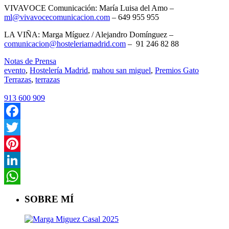
VIVAVOCE Comunicación: María Luisa del Amo –
ml@vivavocecomunicacion.com
– 649 955 955
LA VIÑA: Marga Míguez / Alejandro Domínguez –
comunicacion@hosteleriamadrid.com
– 91 246 82 88
Notas de Prensa
evento
,
Hostelería Madrid
,
mahou san miguel
,
Premios Gato
Terrazas
,
terrazas
913 600 909
Facebook
Twitter
Pinterest
LinkedIn
WhatsApp
SOBRE MÍ