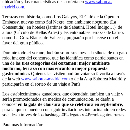
ubicación y las características de su oferta en
www.saborea-
madrid.com
.
Terrazas con historia, como Los Galayos, El Café de la Ópera o
Embassy, nuevas como Sal Negra, con ambiente nocturno (La
Consentida), en hoteles (Jardines de Sabatini, Hotel Índigo…), de
altura (Círculo de Bellas Artes) y las entrañables terrazas de barrio,
como La Cruz Blanca de Vallecas, pugnarán por hacerse con el
favor del gran público.
Durante todo el verano, lucirán sobre sus mesas la silueta de un gato
rojo, imagen del concurso, que las identifica como participantes en
una de las
tres categorías del certamen: mejor ambiente
nocturno, terraza con más encanto o mejor propuesta
gastronómica.
Quienes las visiten podrán votar su favorita a través
de la web
www.saborea-madrid.com
o de la App Saborea Madrid y
participarán en el sorteo de un viaje a París.
Los establecimientos ganadores, que obtendrán también un viaje y
serán promocionados en medios de comunicación, se darán a
conocer
en la gala de clausura que se celebrará en septiembre
,
para la que se pueden conseguir invitaciones interactuando en redes
sociales a través de los hashtags #Esdegato y #Premiosgatoterrazas.
Para más información: