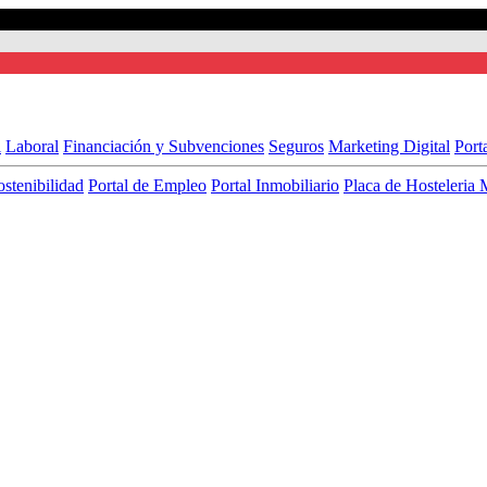
l
Laboral
Financiación y Subvenciones
Seguros
Marketing Digital
Port
ostenibilidad
Portal de Empleo
Portal Inmobiliario
Placa de Hosteleria 