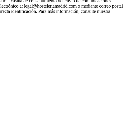
tar la casilla de consentimiento del envío de comunicaciones
electrónico a: legal@hosteleriamadrid.com o mediante correo postal
recta identificación. Para más información, consulte nuestra