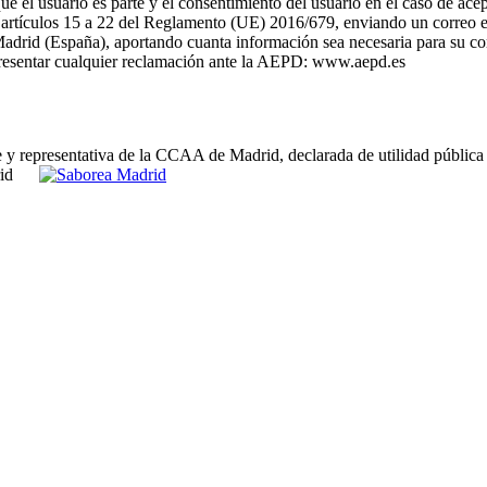
el usuario es parte y el consentimiento del usuario en el caso de acep
os artículos 15 a 22 del Reglamento (UE) 2016/679, enviando un correo 
adrid (España), aportando cuanta información sea necesaria para su cor
 presentar cualquier reclamación ante la AEPD: www.aepd.es
e y representativa de la CCAA de Madrid, declarada de utilidad pública