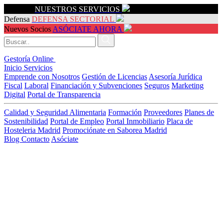
Servicios
NUESTROS SERVICIOS
Defensa
DEFENSA SECTORIAL
Nuevos Socios
ASÓCIATE AHORA
Gestoría Online
Inicio
Servicios
Emprende con Nosotros
Gestión de Licencias
Asesoría Jurídica
Fiscal
Laboral
Financiación y Subvenciones
Seguros
Marketing
Digital
Portal de Transparencia
Calidad y Seguridad Alimentaria
Formación
Proveedores
Planes de
Sostenibilidad
Portal de Empleo
Portal Inmobiliario
Placa de
Hosteleria Madrid
Promociónate en Saborea Madrid
Blog
Contacto
Asóciate