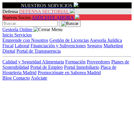
Servicios
NUESTROS SERVICIOS
Defensa
DEFENSA SECTORIAL
Nuevos Socios
ASÓCIATE AHORA
Gestoría Online
Inicio
Servicios
Emprende con Nosotros
Gestión de Licencias
Asesoría Jurídica
Fiscal
Laboral
Financiación y Subvenciones
Seguros
Marketing
Digital
Portal de Transparencia
Calidad y Seguridad Alimentaria
Formación
Proveedores
Planes de
Sostenibilidad
Portal de Empleo
Portal Inmobiliario
Placa de
Hosteleria Madrid
Promociónate en Saborea Madrid
Blog
Contacto
Asóciate