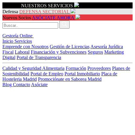
Servicios
NUESTROS SERVICIOS
Defensa
DEFENSA SECTORIAL
Nuevos Socios
ASÓCIATE AHORA
Gestoría Online
Inicio
Servicios
Emprende con Nosotros
Gestión de Licencias
Asesoría Jurídica
Fiscal
Laboral
Financiación y Subvenciones
Seguros
Marketing
Digital
Portal de Transparencia
Calidad y Seguridad Alimentaria
Formación
Proveedores
Planes de
Sostenibilidad
Portal de Empleo
Portal Inmobiliario
Placa de
Hosteleria Madrid
Promociónate en Saborea Madrid
Blog
Contacto
Asóciate