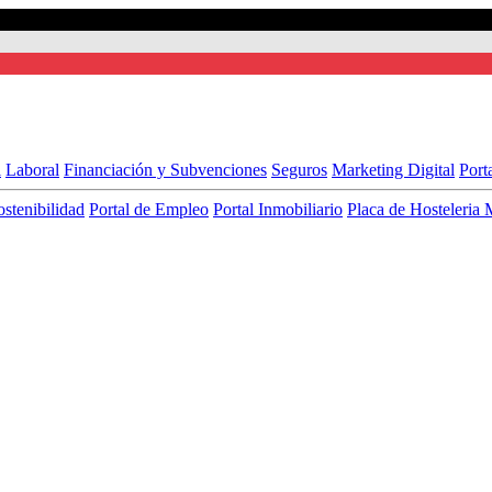
l
Laboral
Financiación y Subvenciones
Seguros
Marketing Digital
Port
ostenibilidad
Portal de Empleo
Portal Inmobiliario
Placa de Hosteleria 