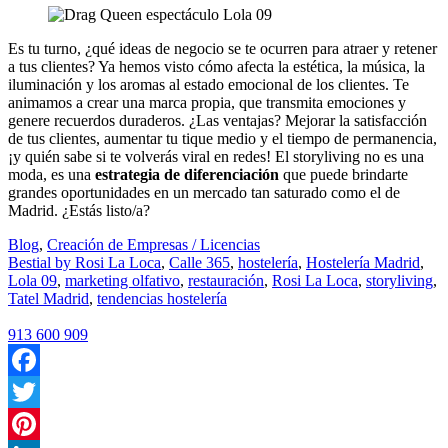
Es tu turno, ¿qué ideas de negocio se te ocurren para atraer y retener
a tus clientes? Ya hemos visto cómo afecta la estética, la música, la
iluminación y los aromas al estado emocional de los clientes. Te
animamos a crear una marca propia, que transmita emociones y
genere recuerdos duraderos. ¿Las ventajas? Mejorar la satisfacción
de tus clientes, aumentar tu tique medio y el tiempo de permanencia,
¡y quién sabe si te volverás viral en redes! El storyliving no es una
moda, es una
estrategia de diferenciación
que puede brindarte
grandes oportunidades en un mercado tan saturado como el de
Madrid. ¿Estás listo/a?
Blog
,
Creación de Empresas / Licencias
Bestial by Rosi La Loca
,
Calle 365
,
hostelería
,
Hostelería Madrid
,
Lola 09
,
marketing olfativo
,
restauración
,
Rosi La Loca
,
storyliving
,
Tatel Madrid
,
tendencias hostelería
913 600 909
Facebook
Twitter