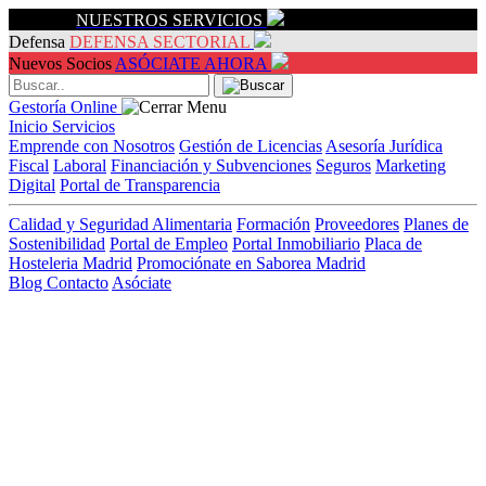
Servicios
NUESTROS SERVICIOS
Defensa
DEFENSA SECTORIAL
Nuevos Socios
ASÓCIATE AHORA
Gestoría Online
Inicio
Servicios
Emprende con Nosotros
Gestión de Licencias
Asesoría Jurídica
Fiscal
Laboral
Financiación y Subvenciones
Seguros
Marketing
Digital
Portal de Transparencia
Calidad y Seguridad Alimentaria
Formación
Proveedores
Planes de
Sostenibilidad
Portal de Empleo
Portal Inmobiliario
Placa de
Hosteleria Madrid
Promociónate en Saborea Madrid
Blog
Contacto
Asóciate