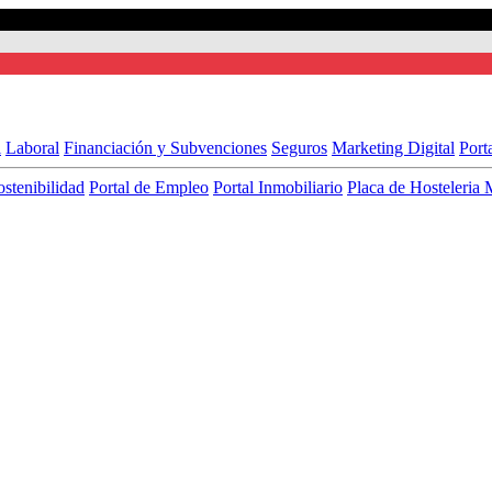
l
Laboral
Financiación y Subvenciones
Seguros
Marketing Digital
Port
ostenibilidad
Portal de Empleo
Portal Inmobiliario
Placa de Hosteleria 