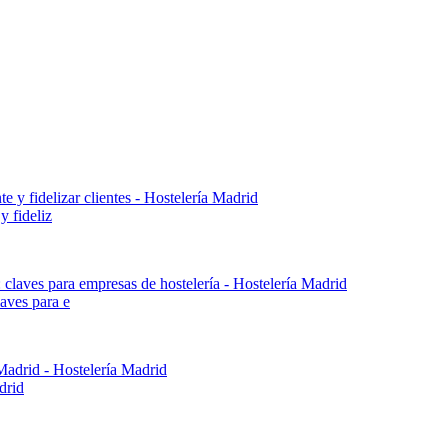
y fideliz
aves para e
drid