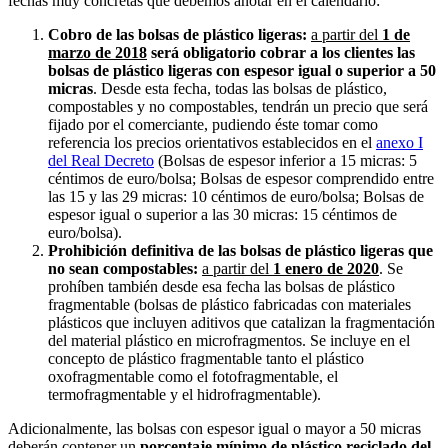
fechas muy concretas que debemos anotar en el calendario:
Cobro de las bolsas de plástico ligeras:
a partir del
1 de
marzo de 2018
será obligatorio cobrar a los clientes las
bolsas de plástico ligeras con espesor igual o superior a 50
micras
. Desde esta fecha, todas las bolsas de plástico,
compostables y no compostables, tendrán un precio que será
fijado por el comerciante, pudiendo éste tomar como
referencia los precios orientativos establecidos en el
anexo I
del Real Decreto
(Bolsas de espesor inferior a 15 micras: 5
céntimos de euro/bolsa; Bolsas de espesor comprendido entre
las 15 y las 29 micras: 10 céntimos de euro/bolsa; Bolsas de
espesor igual o superior a las 30 micras: 15 céntimos de
euro/bolsa).
Prohibición definitiva de las bolsas de plástico ligeras que
no sean compostables:
a partir del
1 enero de 2020
. Se
prohíben también desde esa fecha las bolsas de plástico
fragmentable (bolsas de plástico fabricadas con materiales
plásticos que incluyen aditivos que catalizan la fragmentación
del material plástico en microfragmentos. Se incluye en el
concepto de plástico fragmentable tanto el plástico
oxofragmentable como el fotofragmentable, el
termofragmentable y el hidrofragmentable).
Adicionalmente, las bolsas con espesor igual o mayor a 50 micras
deberán contener un
porcentaje mínimo de plástico reciclado del