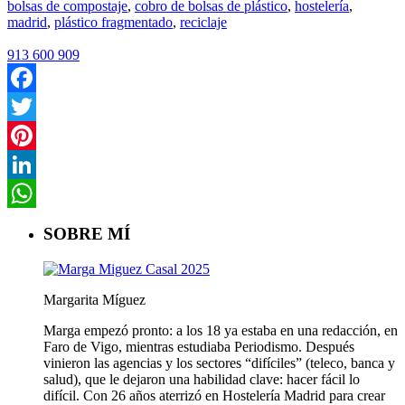
bolsas de compostaje
,
cobro de bolsas de plástico
,
hostelería
,
madrid
,
plástico fragmentado
,
reciclaje
913 600 909
Facebook
Twitter
Pinterest
LinkedIn
WhatsApp
SOBRE MÍ
Margarita Míguez
Marga empezó pronto: a los 18 ya estaba en una redacción, en
Faro de Vigo, mientras estudiaba Periodismo. Después
vinieron las agencias y los sectores “difíciles” (teleco, banca y
salud), que le dejaron una habilidad clave: hacer fácil lo
difícil. Con 26 años aterrizó en Hostelería Madrid para crear