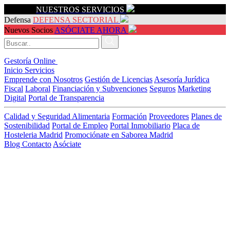
Servicios
NUESTROS SERVICIOS
Defensa
DEFENSA SECTORIAL
Nuevos Socios
ASÓCIATE AHORA
Gestoría Online
Inicio
Servicios
Emprende con Nosotros
Gestión de Licencias
Asesoría Jurídica
Fiscal
Laboral
Financiación y Subvenciones
Seguros
Marketing
Digital
Portal de Transparencia
Calidad y Seguridad Alimentaria
Formación
Proveedores
Planes de
Sostenibilidad
Portal de Empleo
Portal Inmobiliario
Placa de
Hosteleria Madrid
Promociónate en Saborea Madrid
Blog
Contacto
Asóciate