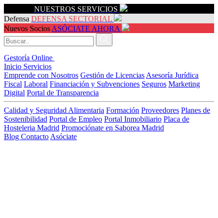
Servicios
NUESTROS SERVICIOS
Defensa
DEFENSA SECTORIAL
Nuevos Socios
ASÓCIATE AHORA
Gestoría Online
Inicio
Servicios
Emprende con Nosotros
Gestión de Licencias
Asesoría Jurídica
Fiscal
Laboral
Financiación y Subvenciones
Seguros
Marketing
Digital
Portal de Transparencia
Calidad y Seguridad Alimentaria
Formación
Proveedores
Planes de
Sostenibilidad
Portal de Empleo
Portal Inmobiliario
Placa de
Hosteleria Madrid
Promociónate en Saborea Madrid
Blog
Contacto
Asóciate