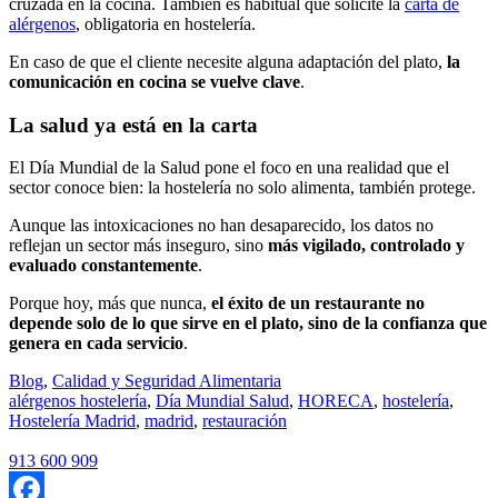
cruzada en la cocina. También es habitual que solicite la
carta de
alérgenos
, obligatoria en hostelería.
En caso de que el cliente necesite alguna adaptación del plato,
la
comunicación en cocina se vuelve clave
.
La salud ya está en la carta
El Día Mundial de la Salud pone el foco en una realidad que el
sector conoce bien: la hostelería no solo alimenta, también protege.
Aunque las intoxicaciones no han desaparecido, los datos no
reflejan un sector más inseguro, sino
más vigilado, controlado y
evaluado constantemente
.
Porque hoy, más que nunca,
el éxito de un restaurante no
depende solo de lo que sirve en el plato, sino de la confianza que
genera en cada servicio
.
Blog
,
Calidad y Seguridad Alimentaria
alérgenos hostelería
,
Día Mundial Salud
,
HORECA
,
hostelería
,
Hostelería Madrid
,
madrid
,
restauración
913 600 909