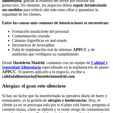
alimentaria
, gracias al esfuerzo del sector por reforzar sus
protocolos. No obstante, los negocios deben
seguir fortaleciendo
sus medidas
para reducir aún más estas cifras y garantizar la
seguridad de los clientes.
Entre las causas más comunes de intoxicaciones se encuentran:
Formación insuficiente del personal
Contaminación cruzada
Cámaras frigoríficas en mal estado
Inexistencia de lavavajillas
Falta de implantación real de sistemas
APPCC
y de
auditorías que verifiquen su cumplimiento
Desde
Hostelería Madrid
, contamos con un equipo de
Calidad y
Seguridad Alimentaria
especializado en la implantación de planes
APPCC
. Si quieres aplicarlo a tu negocio, escribe a
calidadalimentaria@hosteleriamadrid.com
Alergias: el gran reto silencioso
Si hay un factor que ha transformado la operativa diaria de bares y
restaurantes, es la gestión de
alergias e intolerancias
. Hoy, el
cliente ya no se preocupa solo por si el plato está bueno, pregunta si
contiene trazas, cómo se elabora y si existe riesgo de contaminación