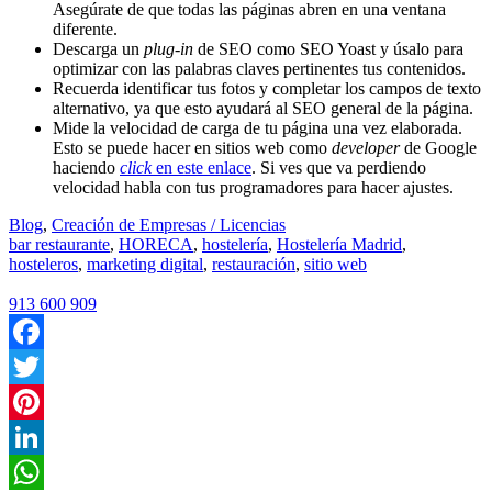
Asegúrate de que todas las páginas abren en una ventana
diferente.
Descarga un
plug-in
de SEO como SEO Yoast y úsalo para
optimizar con las palabras claves pertinentes tus contenidos.
Recuerda identificar tus fotos y completar los campos de texto
alternativo, ya que esto ayudará al SEO general de la página.
Mide la velocidad de carga de tu página una vez elaborada.
Esto se puede hacer en sitios web como
developer
de Google
haciendo
click
en este enlace
. Si ves que va perdiendo
velocidad habla con tus programadores para hacer ajustes.
Blog
,
Creación de Empresas / Licencias
bar restaurante
,
HORECA
,
hostelería
,
Hostelería Madrid
,
hosteleros
,
marketing digital
,
restauración
,
sitio web
913 600 909
Facebook
Twitter
Pinterest
LinkedIn