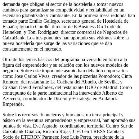
demanda que obligan al sector de la hostelería a tomar nuevos
caminos para garantizar su competitividad y rentabilidad en un
escenario globalizado y cambiante. En la primera mesa redonda han
tomado parte Emilio Gallego, secretario general de Hostelería de
España; Ignacio Cunillé. director de E:Business On Trade de
Heineken, y Toni Rodríguez, director comercial de Negocios de
CaixaBank. Los tres ponentes han aportado sus visiones sobre la
nueva hostelería que surge de las variaciones que se dan
constantemente en el mercado.
Otro de los temas básicos del programa ha versado en torno a la
figura del emprendedor y su relación con los nuevos modelos de
negocio. Sobre este importante asunto han debatido empresarios
como Jose Carlos Vivas, creador de las pizzerías Pomodoro; Cinta
Romero, del restaurante La Cochera del Abuelo, de Sevilla, y
Cristian David Fernández, del restaurante DUO de Madrid. Como
contrapunto de la parte institucional ha intervenido Alberto de
Azevedo, coordinador de Diseño y Estrategia en Andalucía
Emprende.
Sobre los recursos financieros y humanos, un tema principal y
básico en la aventura emprendedora y empresarial, han aportado sus
puntos de vista Eva Aguado, coordinadora territorial Centro Sur de
Caixabank Dualiza; Ricardo Rojas, CEO en TRESS Capital y
Socio de ETERON Partners; José Luis Perea. presidente de la