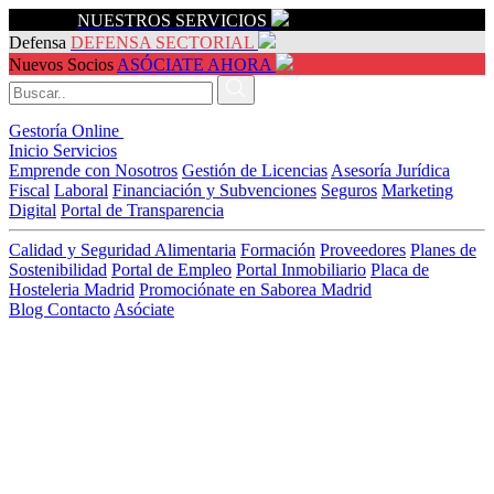
Servicios
NUESTROS SERVICIOS
Defensa
DEFENSA SECTORIAL
Nuevos Socios
ASÓCIATE AHORA
Gestoría Online
Inicio
Servicios
Emprende con Nosotros
Gestión de Licencias
Asesoría Jurídica
Fiscal
Laboral
Financiación y Subvenciones
Seguros
Marketing
Digital
Portal de Transparencia
Calidad y Seguridad Alimentaria
Formación
Proveedores
Planes de
Sostenibilidad
Portal de Empleo
Portal Inmobiliario
Placa de
Hosteleria Madrid
Promociónate en Saborea Madrid
Blog
Contacto
Asóciate