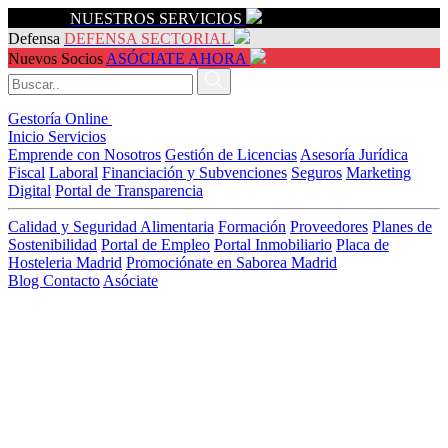
Servicios
NUESTROS SERVICIOS
Defensa
DEFENSA SECTORIAL
Nuevos Socios
ASÓCIATE AHORA
Gestoría Online
Inicio
Servicios
Emprende con Nosotros
Gestión de Licencias
Asesoría Jurídica
Fiscal
Laboral
Financiación y Subvenciones
Seguros
Marketing
Digital
Portal de Transparencia
Calidad y Seguridad Alimentaria
Formación
Proveedores
Planes de
Sostenibilidad
Portal de Empleo
Portal Inmobiliario
Placa de
Hosteleria Madrid
Promociónate en Saborea Madrid
Blog
Contacto
Asóciate