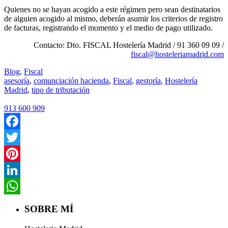
Quienes no se hayan acogido a este régimen pero sean destinatarios
de alguien acogido al mismo, deberán asumir los criterios de registro
de facturas, registrando el momento y el medio de pago utilizado.
Contacto: Dto. FISCAL Hostelería Madrid / 91 360 09 09 /
fiscal@hosteleriamadrid.com
Blog
,
Fiscal
asesoría
,
comunciación hacienda
,
Fiscal
,
gestoría
,
Hostelería
Madrid
,
tipo de tributación
913 600 909
Facebook
Twitter
Pinterest
LinkedIn
WhatsApp
SOBRE MÍ