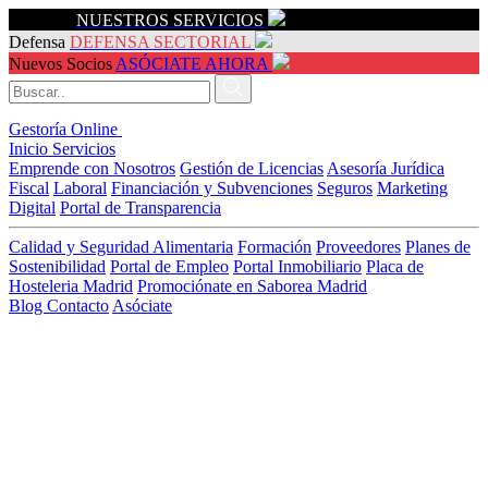
Servicios
NUESTROS SERVICIOS
Defensa
DEFENSA SECTORIAL
Nuevos Socios
ASÓCIATE AHORA
Gestoría Online
Inicio
Servicios
Emprende con Nosotros
Gestión de Licencias
Asesoría Jurídica
Fiscal
Laboral
Financiación y Subvenciones
Seguros
Marketing
Digital
Portal de Transparencia
Calidad y Seguridad Alimentaria
Formación
Proveedores
Planes de
Sostenibilidad
Portal de Empleo
Portal Inmobiliario
Placa de
Hosteleria Madrid
Promociónate en Saborea Madrid
Blog
Contacto
Asóciate