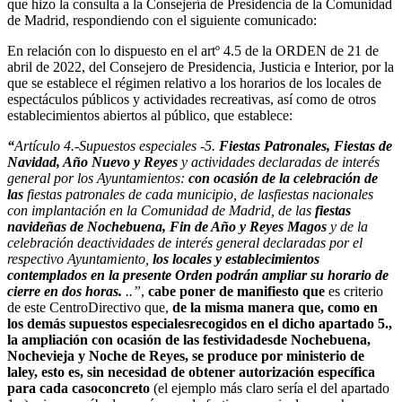
que hizo la consulta a la Consejería de Presidencia de la Comunidad
de Madrid, respondiendo con el siguiente comunicado:
En relación con lo dispuesto en el artº 4.5 de la ORDEN de 21 de
abril de 2022, del Consejero de Presidencia, Justicia e Interior, por la
que se establece el régimen relativo a los horarios de los locales de
espectáculos públicos y actividades recreativas, así como de otros
establecimientos abiertos al público, que establece:
“
Artículo 4.-Supuestos especiales -5.
Fiestas Patronales, Fiestas de
Navidad, Año Nuevo y Reyes
y actividades declaradas de interés
general por los Ayuntamientos:
con ocasión de la celebración de
las
fiestas patronales de cada municipio, de lasfiestas nacionales
con implantación en la Comunidad de Madrid, de las
fiestas
navideñas de Nochebuena, Fin de Año y Reyes Magos
y de la
celebración deactividades de interés general declaradas por el
respectivo Ayuntamiento,
los locales y establecimientos
contemplados en la presente Orden podrán ampliar su horario de
cierre en dos horas.
..”
,
cabe poner de manifiesto que
es criterio
de este CentroDirectivo que,
de la misma manera que, como en
los demás supuestos especialesrecogidos en el dicho apartado 5.,
la ampliación con ocasión de las festividadesde Nochebuena,
Nochevieja y Noche de Reyes, se produce por ministerio de
laley, esto es, sin necesidad de obtener autorización específica
para cada casoconcreto
(el ejemplo más claro sería el del apartado