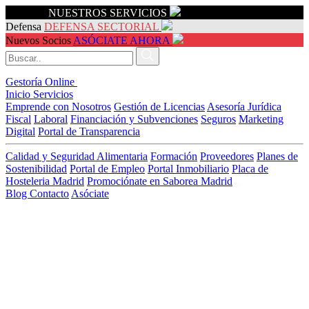
Servicios
NUESTROS SERVICIOS
Defensa
DEFENSA SECTORIAL
Nuevos Socios
ASÓCIATE AHORA
Gestoría Online
Inicio
Servicios
Emprende con Nosotros
Gestión de Licencias
Asesoría Jurídica
Fiscal
Laboral
Financiación y Subvenciones
Seguros
Marketing
Digital
Portal de Transparencia
Calidad y Seguridad Alimentaria
Formación
Proveedores
Planes de
Sostenibilidad
Portal de Empleo
Portal Inmobiliario
Placa de
Hosteleria Madrid
Promociónate en Saborea Madrid
Blog
Contacto
Asóciate