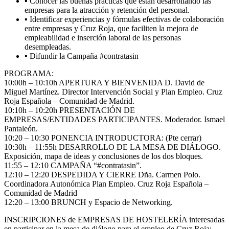
▪ Conocer las buenas prácticas que están desarrollando las
empresas para la atracción y retención del personal.
▪ Identificar experiencias y fórmulas efectivas de colaboración
entre empresas y Cruz Roja, que faciliten la mejora de
empleabilidad e inserción laboral de las personas
desempleadas.
▪ Difundir la Campaña #contratasin
PROGRAMA:
10:00h – 10:10h APERTURA Y BIENVENIDA D. David de
Miguel Martínez. Director Intervención Social y Plan Empleo. Cruz
Roja Española – Comunidad de Madrid.
10:10h – 10:20h PRESENTACIÓN DE
EMPRESAS/ENTIDADES PARTICIPANTES. Moderador. Ismael
Pantaleón.
10:20 – 10:30 PONENCIA INTRODUCTORA: (Pte cerrar)
10:30h – 11:55h DESARROLLO DE LA MESA DE DIÁLOGO.
Exposición, mapa de ideas y conclusiones de los dos bloques.
11:55 – 12:10 CAMPAÑA “#contratasin”.
12:10 – 12:20 DESPEDIDA Y CIERRE Dña. Carmen Polo.
Coordinadora Autonómica Plan Empleo. Cruz Roja Española –
Comunidad de Madrid
12:20 – 13:00 BRUNCH y Espacio de Networking.
INSCRIPCIONES de EMPRESAS DE HOSTELERÍA interesadas
en participar en la mesa de diálogo para el empleo de Cruz Roja: