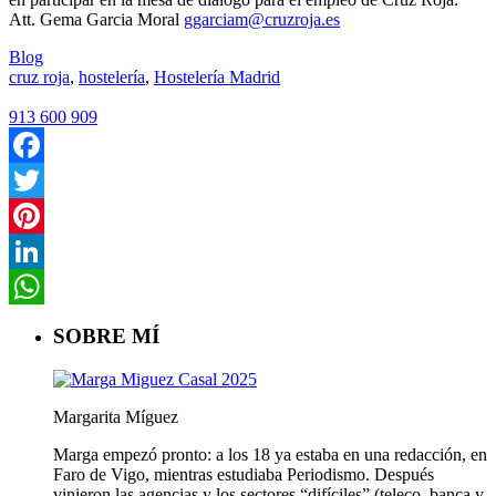
Att. Gema Garcia Moral
ggarciam@cruzroja.es
Blog
cruz roja
,
hostelería
,
Hostelería Madrid
913 600 909
Facebook
Twitter
Pinterest
LinkedIn
WhatsApp
SOBRE MÍ
Margarita Míguez
Marga empezó pronto: a los 18 ya estaba en una redacción, en
Faro de Vigo, mientras estudiaba Periodismo. Después
vinieron las agencias y los sectores “difíciles” (teleco, banca y