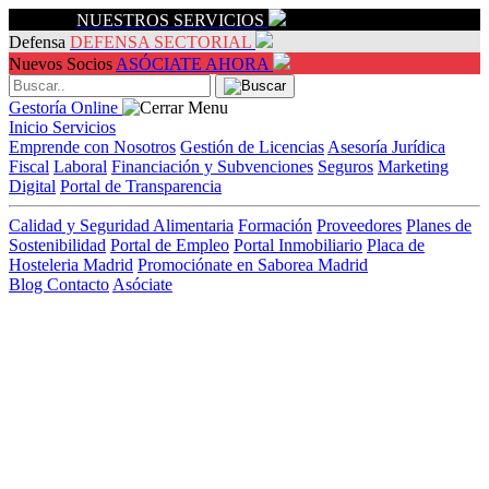
Servicios
NUESTROS SERVICIOS
Defensa
DEFENSA SECTORIAL
Nuevos Socios
ASÓCIATE AHORA
Gestoría Online
Inicio
Servicios
Emprende con Nosotros
Gestión de Licencias
Asesoría Jurídica
Fiscal
Laboral
Financiación y Subvenciones
Seguros
Marketing
Digital
Portal de Transparencia
Calidad y Seguridad Alimentaria
Formación
Proveedores
Planes de
Sostenibilidad
Portal de Empleo
Portal Inmobiliario
Placa de
Hosteleria Madrid
Promociónate en Saborea Madrid
Blog
Contacto
Asóciate