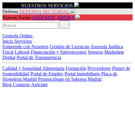
Servicios
NUESTROS SERVICIOS
Defensa
DEFENSA SECTORIAL
Nuevos Socios
ASÓCIATE AHORA
Gestoría Online
Inicio
Servicios
Emprende con Nosotros
Gestión de Licencias
Asesoría Jurídica
Fiscal
Laboral
Financiación y Subvenciones
Seguros
Marketing
Digital
Portal de Transparencia
Calidad y Seguridad Alimentaria
Formación
Proveedores
Planes de
Sostenibilidad
Portal de Empleo
Portal Inmobiliario
Placa de
Hosteleria Madrid
Promociónate en Saborea Madrid
Blog
Contacto
Asóciate