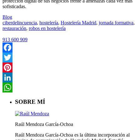
protección digital de sus negocios frente a amenazas cada vez más
sofisticadas.
Blog
ciberdelincuencia
,
hostelería
,
Hostelería Madrid
,
jornada formativa
,
restauración
,
robos en hostelería
913 600 909
Facebook
Twitter
Pinterest
LinkedIn
WhatsApp
SOBRE MÍ
Raúl Mendoza García-Ochoa
Raúl Mendoza García-Ochoa es la última incorporación al