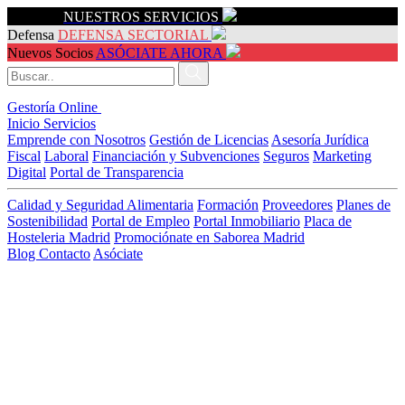
Servicios
NUESTROS SERVICIOS
Defensa
DEFENSA SECTORIAL
Nuevos Socios
ASÓCIATE AHORA
Gestoría Online
Inicio
Servicios
Emprende con Nosotros
Gestión de Licencias
Asesoría Jurídica
Fiscal
Laboral
Financiación y Subvenciones
Seguros
Marketing
Digital
Portal de Transparencia
Calidad y Seguridad Alimentaria
Formación
Proveedores
Planes de
Sostenibilidad
Portal de Empleo
Portal Inmobiliario
Placa de
Hosteleria Madrid
Promociónate en Saborea Madrid
Blog
Contacto
Asóciate