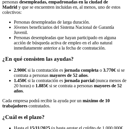
personas
desempleadas,
empadronadas en la ciudad de
Madrid
y que se encuentren incluidas en, al menos, uno de estos
colectivos:
Personas desempleadas de larga duración.
Jóvenes beneficiarios del Sistema Nacional de Garantía
Juvenil.
Personas desempleadas que hayan participado en alguna
acción de búsqueda activa de empleo en el año natural
inmediatamente anterior a la fecha de contratación.
¿En qué consisten las ayudas?
2.900€
si la contratación es
jornada completa
o
3.770€
si se
contrata a personas
mayores de 52 años
.
1.450€
si la contratación es
jornada parcial
(nunca menos de
20 horas) o
1.885€
si se contrata a personas
mayores de 52
años
.
Cada empresa podrá recibir la ayuda por un
máximo de 10
trabajadores
contratados.
¿Cuál es el plazo?
Hasta el
15/11/2025
(o hasta agotar el crédito de 1.000.000€