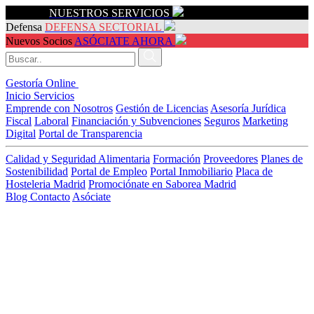
Servicios
NUESTROS SERVICIOS
Defensa
DEFENSA SECTORIAL
Nuevos Socios
ASÓCIATE AHORA
Gestoría Online
Inicio
Servicios
Emprende con Nosotros
Gestión de Licencias
Asesoría Jurídica
Fiscal
Laboral
Financiación y Subvenciones
Seguros
Marketing
Digital
Portal de Transparencia
Calidad y Seguridad Alimentaria
Formación
Proveedores
Planes de
Sostenibilidad
Portal de Empleo
Portal Inmobiliario
Placa de
Hosteleria Madrid
Promociónate en Saborea Madrid
Blog
Contacto
Asóciate