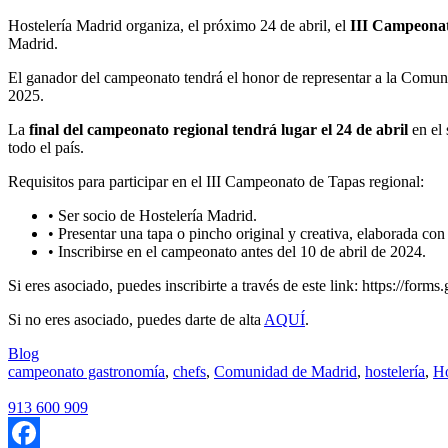
Hostelería Madrid organiza, el próximo 24 de abril, el
III Campeonat
Madrid.
El ganador del campeonato tendrá el honor de representar a la Comu
2025.
La
final del campeonato regional tendrá lugar el 24 de abril
en el
todo el país.
Requisitos para participar en el III Campeonato de Tapas regional:
• Ser socio de Hostelería Madrid.
• Presentar una tapa o pincho original y creativa, elaborada co
• Inscribirse en el campeonato antes del 10 de abril de 2024.
Si eres asociado, puedes inscribirte a través de este link: https:
Si no eres asociado, puedes darte de alta
AQUÍ
.
Blog
campeonato gastronomía
,
chefs
,
Comunidad de Madrid
,
hostelería
,
Ho
913 600 909