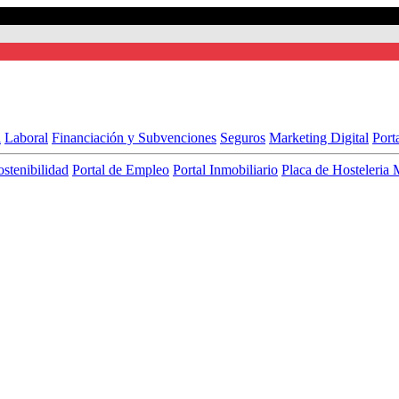
l
Laboral
Financiación y Subvenciones
Seguros
Marketing Digital
Port
ostenibilidad
Portal de Empleo
Portal Inmobiliario
Placa de Hosteleria 