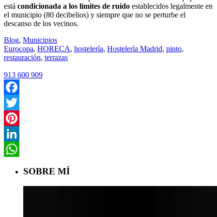
está
condicionada a los límites de ruido
establecidos legalmente en
el municipio (80 decibelios) y siempre que no se perturbe el
descanso de los vecinos.
Blog
,
Municipios
Eurocopa
,
HORECA
,
hostelería
,
Hostelería Madrid
,
pinto
,
restauración
,
terrazas
913 600 909
Facebook
Twitter
Pinterest
LinkedIn
WhatsApp
SOBRE MÍ