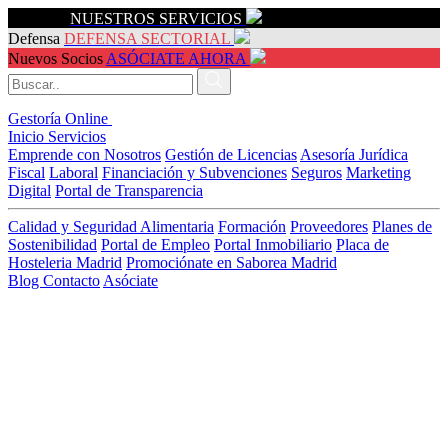
Servicios
NUESTROS SERVICIOS
Defensa
DEFENSA SECTORIAL
Nuevos Socios
ASÓCIATE AHORA
Gestoría Online
Inicio
Servicios
Emprende con Nosotros
Gestión de Licencias
Asesoría Jurídica
Fiscal
Laboral
Financiación y Subvenciones
Seguros
Marketing
Digital
Portal de Transparencia
Calidad y Seguridad Alimentaria
Formación
Proveedores
Planes de
Sostenibilidad
Portal de Empleo
Portal Inmobiliario
Placa de
Hosteleria Madrid
Promociónate en Saborea Madrid
Blog
Contacto
Asóciate