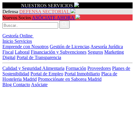
Servicios
NUESTROS SERVICIOS
Defensa
DEFENSA SECTORIAL
Nuevos Socios
ASÓCIATE AHORA
Gestoría Online
Inicio
Servicios
Emprende con Nosotros
Gestión de Licencias
Asesoría Jurídica
Fiscal
Laboral
Financiación y Subvenciones
Seguros
Marketing
Digital
Portal de Transparencia
Calidad y Seguridad Alimentaria
Formación
Proveedores
Planes de
Sostenibilidad
Portal de Empleo
Portal Inmobiliario
Placa de
Hosteleria Madrid
Promociónate en Saborea Madrid
Blog
Contacto
Asóciate