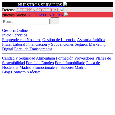
Servicios
NUESTROS SERVICIOS
Defensa
DEFENSA SECTORIAL
Nuevos Socios
ASÓCIATE AHORA
Gestoría Online
Inicio
Servicios
Emprende con Nosotros
Gestión de Licencias
Asesoría Jurídica
Fiscal
Laboral
Financiación y Subvenciones
Seguros
Marketing
Digital
Portal de Transparencia
Calidad y Seguridad Alimentaria
Formación
Proveedores
Planes de
Sostenibilidad
Portal de Empleo
Portal Inmobiliario
Placa de
Hosteleria Madrid
Promociónate en Saborea Madrid
Blog
Contacto
Asóciate