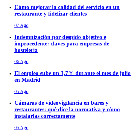
Cómo mejorar la calidad del servicio en un
restaurante y fidelizar clientes
07 Ago
Indemnización por despido objetivo e
improcedente: claves para empresas de
hostelería
06 Ago
El empleo sube un 3,7% durante el mes de julio
en Madrid
05 Ago
Cámaras de videovigilancia en bares y
restaurantes: qué dice la normativa y cómo
instalarlas correctamente
05 Ago