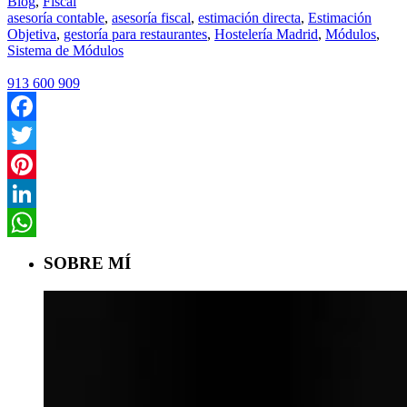
Blog
,
Fiscal
asesoría contable
,
asesoría fiscal
,
estimación directa
,
Estimación
Objetiva
,
gestoría para restaurantes
,
Hostelería Madrid
,
Módulos
,
Sistema de Módulos
913 600 909
Facebook
Twitter
Pinterest
LinkedIn
WhatsApp
SOBRE MÍ