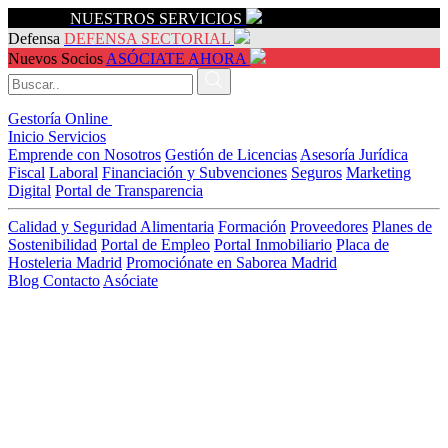
Servicios
NUESTROS SERVICIOS
Defensa
DEFENSA SECTORIAL
Nuevos Socios
ASÓCIATE AHORA
Gestoría Online
Inicio
Servicios
Emprende con Nosotros
Gestión de Licencias
Asesoría Jurídica
Fiscal
Laboral
Financiación y Subvenciones
Seguros
Marketing
Digital
Portal de Transparencia
Calidad y Seguridad Alimentaria
Formación
Proveedores
Planes de
Sostenibilidad
Portal de Empleo
Portal Inmobiliario
Placa de
Hosteleria Madrid
Promociónate en Saborea Madrid
Blog
Contacto
Asóciate