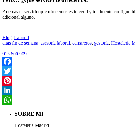
Además el servicio que ofrecemos es integral y totalmente configurab
adicional alguno.
Blog
,
Laboral
altas fin de semana
,
asesoría laboral
,
camareros
,
gestoría
,
Hostelería 
913 600 909
Facebook
Twitter
Pinterest
LinkedIn
WhatsApp
SOBRE MÍ
Hosteleria Madrid