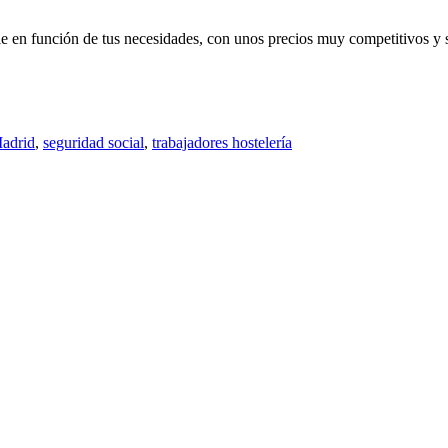
le en función de tus necesidades, con unos precios muy competitivos y 
Madrid
,
seguridad social
,
trabajadores hostelería