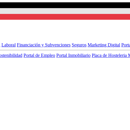
l
Laboral
Financiación y Subvenciones
Seguros
Marketing Digital
Port
ostenibilidad
Portal de Empleo
Portal Inmobiliario
Placa de Hosteleria 