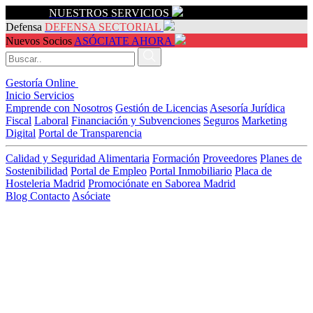
Servicios
NUESTROS SERVICIOS
Defensa
DEFENSA SECTORIAL
Nuevos Socios
ASÓCIATE AHORA
Gestoría Online
Inicio
Servicios
Emprende con Nosotros
Gestión de Licencias
Asesoría Jurídica
Fiscal
Laboral
Financiación y Subvenciones
Seguros
Marketing
Digital
Portal de Transparencia
Calidad y Seguridad Alimentaria
Formación
Proveedores
Planes de
Sostenibilidad
Portal de Empleo
Portal Inmobiliario
Placa de
Hosteleria Madrid
Promociónate en Saborea Madrid
Blog
Contacto
Asóciate