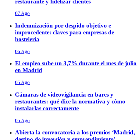
restaurante y fidelizar clientes
07 Ago
Indemnización por despido objetivo e
improcedente: claves para empresas de
hostelería
06 Ago
El empleo sube un 3,7% durante el mes de julio
en Madrid
05 Ago
Cámaras de videovigilancia en bares y
restaurantes: qué dice la normativa y cómo
instalarlas correctamente
05 Ago
Abierta la convocatoria a los premios ‘Madrid,
destino de inversión y emprendimiento’