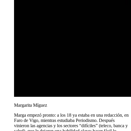
Margarita Míguez
Marga empezó pronto: a los 18 ya estaba en una redacción, en
Faro de Vigo, mientras estudiaba Periodismo. Después
vinieron las agencias y los sectores “difíciles” (teleco, banca y
salud), que le dejaron una habilidad clave: hacer fácil lo