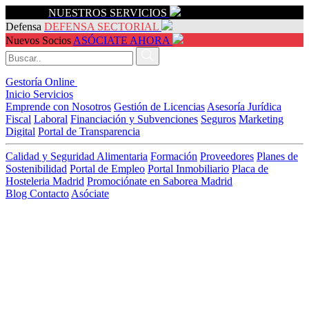
Servicios
NUESTROS SERVICIOS
Defensa
DEFENSA SECTORIAL
Nuevos Socios
ASÓCIATE AHORA
Gestoría Online
Inicio
Servicios
Emprende con Nosotros
Gestión de Licencias
Asesoría Jurídica
Fiscal
Laboral
Financiación y Subvenciones
Seguros
Marketing
Digital
Portal de Transparencia
Calidad y Seguridad Alimentaria
Formación
Proveedores
Planes de
Sostenibilidad
Portal de Empleo
Portal Inmobiliario
Placa de
Hosteleria Madrid
Promociónate en Saborea Madrid
Blog
Contacto
Asóciate