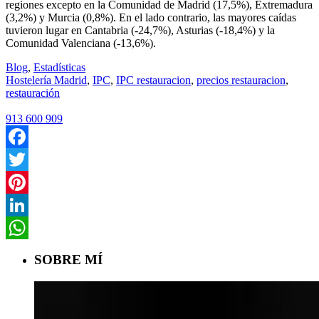
regiones excepto en la Comunidad de Madrid (17,5%), Extremadura
(3,2%) y Murcia (0,8%). En el lado contrario, las mayores caídas
tuvieron lugar en Cantabria (-24,7%), Asturias (-18,4%) y la
Comunidad Valenciana (-13,6%).
Blog
,
Estadísticas
Hostelería Madrid
,
IPC
,
IPC restauracion
,
precios restauracion
,
restauración
913 600 909
Facebook
Twitter
Pinterest
LinkedIn
WhatsApp
SOBRE MÍ