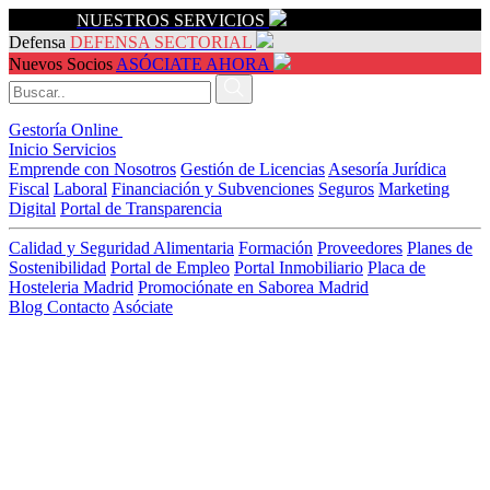
Servicios
NUESTROS SERVICIOS
Defensa
DEFENSA SECTORIAL
Nuevos Socios
ASÓCIATE AHORA
Gestoría Online
Inicio
Servicios
Emprende con Nosotros
Gestión de Licencias
Asesoría Jurídica
Fiscal
Laboral
Financiación y Subvenciones
Seguros
Marketing
Digital
Portal de Transparencia
Calidad y Seguridad Alimentaria
Formación
Proveedores
Planes de
Sostenibilidad
Portal de Empleo
Portal Inmobiliario
Placa de
Hosteleria Madrid
Promociónate en Saborea Madrid
Blog
Contacto
Asóciate