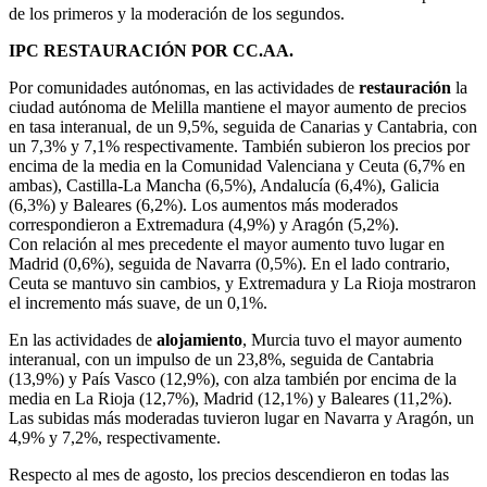
de los primeros y la moderación de los segundos.
IPC RESTAURACIÓN POR CC.AA.
Por comunidades autónomas, en las actividades de
restauración
la
ciudad autónoma de Melilla mantiene el mayor aumento de precios
en tasa interanual, de un 9,5%, seguida de Canarias y Cantabria, con
un 7,3% y 7,1% respectivamente. También subieron los precios por
encima de la media en la Comunidad Valenciana y Ceuta (6,7% en
ambas), Castilla-La Mancha (6,5%), Andalucía (6,4%), Galicia
(6,3%) y Baleares (6,2%). Los aumentos más moderados
correspondieron a Extremadura (4,9%) y Aragón (5,2%).
Con relación al mes precedente el mayor aumento tuvo lugar en
Madrid (0,6%), seguida de Navarra (0,5%). En el lado contrario,
Ceuta se mantuvo sin cambios, y Extremadura y La Rioja mostraron
el incremento más suave, de un 0,1%.
En las actividades de
alojamiento
, Murcia tuvo el mayor aumento
interanual, con un impulso de un 23,8%, seguida de Cantabria
(13,9%) y País Vasco (12,9%), con alza también por encima de la
media en La Rioja (12,7%), Madrid (12,1%) y Baleares (11,2%).
Las subidas más moderadas tuvieron lugar en Navarra y Aragón, un
4,9% y 7,2%, respectivamente.
Respecto al mes de agosto, los precios descendieron en todas las