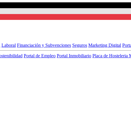
l
Laboral
Financiación y Subvenciones
Seguros
Marketing Digital
Port
ostenibilidad
Portal de Empleo
Portal Inmobiliario
Placa de Hosteleria 