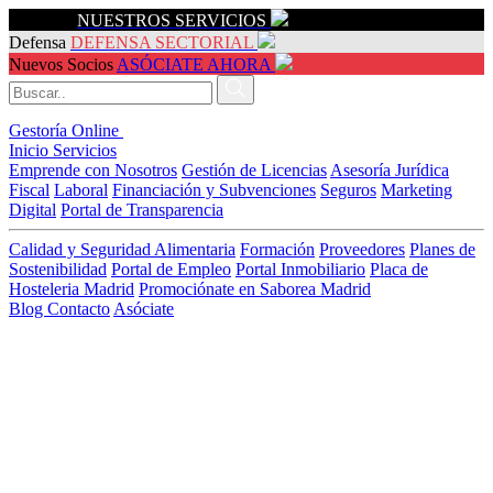
Servicios
NUESTROS SERVICIOS
Defensa
DEFENSA SECTORIAL
Nuevos Socios
ASÓCIATE AHORA
Gestoría Online
Inicio
Servicios
Emprende con Nosotros
Gestión de Licencias
Asesoría Jurídica
Fiscal
Laboral
Financiación y Subvenciones
Seguros
Marketing
Digital
Portal de Transparencia
Calidad y Seguridad Alimentaria
Formación
Proveedores
Planes de
Sostenibilidad
Portal de Empleo
Portal Inmobiliario
Placa de
Hosteleria Madrid
Promociónate en Saborea Madrid
Blog
Contacto
Asóciate