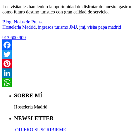
Los visitantes han tenido la oportunidad de disfrutar de nuestra gas
como futuro destino turístico con gran calidad de servicio.
Blog
,
Notas de Prensa
Hostelería Madrid
,
ingresos turismo JMJ
,
jmj
,
visita papa madrid
913 600 909
Facebook
Twitter
Pinterest
LinkedIn
WhatsApp
SOBRE MÍ
Hosteleria Madrid
NEWSLETTER
QUIERO SUSCRIBIRME