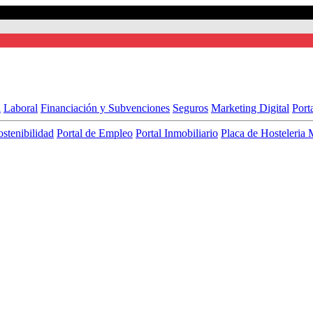
l
Laboral
Financiación y Subvenciones
Seguros
Marketing Digital
Port
ostenibilidad
Portal de Empleo
Portal Inmobiliario
Placa de Hosteleria 