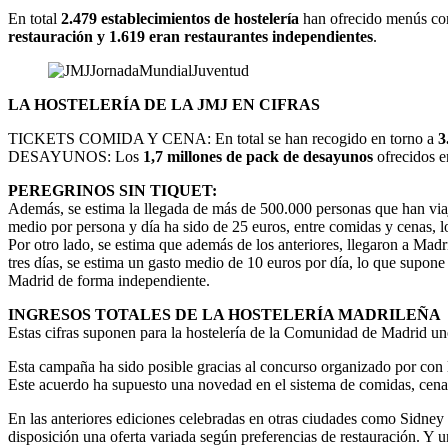
En total
2.479 establecimientos de hostelería
han ofrecido menús conc
restauración y 1.619 eran restaurantes independientes
.
LA HOSTELERÍA DE LA JMJ EN CIFRAS
TICKETS COMIDA Y CENA: En total se han recogido en torno a
3
DESAYUNOS: Los
1,7 millones de pack de desayunos
ofrecidos e
PEREGRINOS SIN TIQUET:
Además, se estima la llegada de más de 500.000 personas que han viaj
medio por persona y día ha sido de 25 euros, entre comidas y cenas, 
Por otro lado, se estima que además de los anteriores, llegaron a Mad
tres días, se estima un gasto medio de 10 euros por día, lo que supone
Madrid de forma independiente.
INGRESOS TOTALES DE LA HOSTELERÍA MADRILEÑA
Estas cifras suponen para la hostelería de la Comunidad de Madrid un
Esta campaña ha sido posible gracias al concurso organizado por c
Este acuerdo ha supuesto una novedad en el sistema de comidas, cenas
En las anteriores ediciones celebradas en otras ciudades como Sidney o
disposición una oferta variada según preferencias de restauración. Y 