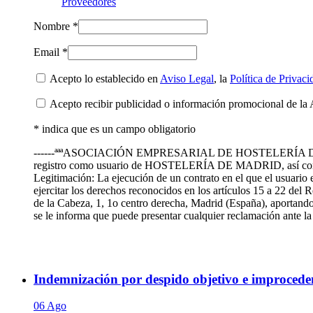
Proveedores
Nombre *
Email *
Acepto lo establecido en
Aviso Legal
, la
Política de Privaci
Acepto recibir publicidad o información promocional de la 
* indica que es un campo obligatorio
------ªªªASOCIACIÓN EMPRESARIAL DE HOSTELERÍA DE MADRID te
registro como usuario de HOSTELERÍA DE MADRID, así como
Legitimación: La ejecución de un contrato en el que el usuario 
ejercitar los derechos reconocidos en los artículos 15 a 22 de
de la Cabeza, 1, 1o centro derecha, Madrid (España), aportando 
se le informa que puede presentar cualquier reclamación ante
Indemnización por despido objetivo e improceden
06 Ago