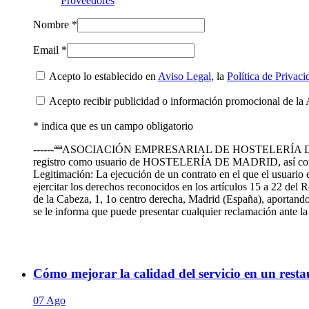
Proveedores
Nombre *
Email *
Acepto lo establecido en
Aviso Legal
, la
Política de Privaci
Acepto recibir publicidad o información promocional de la 
* indica que es un campo obligatorio
------ªªªASOCIACIÓN EMPRESARIAL DE HOSTELERÍA DE MADRID te
registro como usuario de HOSTELERÍA DE MADRID, así como
Legitimación: La ejecución de un contrato en el que el usuario 
ejercitar los derechos reconocidos en los artículos 15 a 22 de
de la Cabeza, 1, 1o centro derecha, Madrid (España), aportando 
se le informa que puede presentar cualquier reclamación ante
Cómo mejorar la calidad del servicio en un restaur
07 Ago