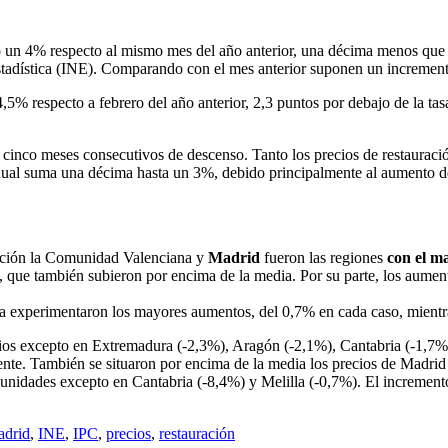
 un 4% respecto al mismo mes del año anterior, una décima menos que l
Estadística (INE). Comparando con el mes anterior suponen un incremen
,5% respecto a febrero del año anterior, 2,3 puntos por debajo de la tas
cinco meses consecutivos de descenso. Tanto los precios de restauraci
anual suma una décima hasta un 3%, debido principalmente al aumento de 
ración la Comunidad Valenciana y
Madrid
fueron las regiones
con el m
), que también subieron por encima de la media. Por su parte, los aum
a experimentaron los mayores aumentos, del 0,7% en cada caso, mientr
ios excepto en Extremadura (-2,3%), Aragón (-2,1%), Cantabria (-1,7%)
nte. También se situaron por encima de la media los precios de Madrid
unidades excepto en Cantabria (-8,4%) y Melilla (-0,7%). El incremen
adrid
,
INE
,
IPC
,
precios
,
restauración