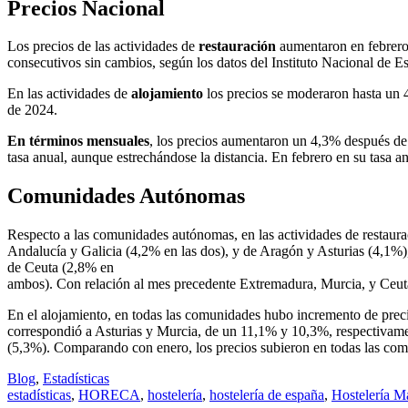
Precios Nacional
Los precios de las actividades de
restauración
aumentaron en febrero
consecutivos sin cambios, según los datos del Instituto Nacional de 
En las actividades de
alojamiento
los precios se moderaron hasta un 4
de 2024.
En términos mensuales
, los precios aumentaron un 4,3% después de 
tasa anual, aunque estrechándose la distancia. En febrero en su tasa 
Comunidades Autónomas
Respecto a las comunidades autónomas, en las actividades de restau
Andalucía y Galicia (4,2% en las dos), y de Aragón y Asturias (4,1%
de Ceuta (2,8% en
ambos). Con relación al mes precedente Extremadura, Murcia, y Ceut
En el alojamiento, en todas las comunidades hubo incremento de prec
correspondió a Asturias y Murcia, de un 11,1% y 10,3%, respectivame
(5,3%). Comparando con enero, los precios subieron en todas las com
Blog
,
Estadísticas
estadísticas
,
HORECA
,
hostelería
,
hostelería de españa
,
Hostelería M