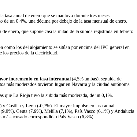
a tasa anual de enero que se mantuvo durante tres meses
to de un 0,4%, una décima por debajo de la tasa mensual de enero.
a de enero, que supone casi la mitad de la subida registrada en febrero
ón como los del alojamiento se sitúan por encima del IPC general en
los precios de la electricidad.
ayor incremento en tasa interanual
(4,5% ambas), seguida de
entos más moderados tuvieron lugar en Navarra y la ciudad autónoma
as que La Rioja tuvo la subida más moderada, de un 0,1%.
 y Castilla y León (-0,7%). El mayor impulso en tasa anual
 (9,8%), Ceuta (7,9%), Melilla (7,1%), País Vasco (6,1%) y Andalucía
to más acusado correspondió a País Vasco (6,8%).