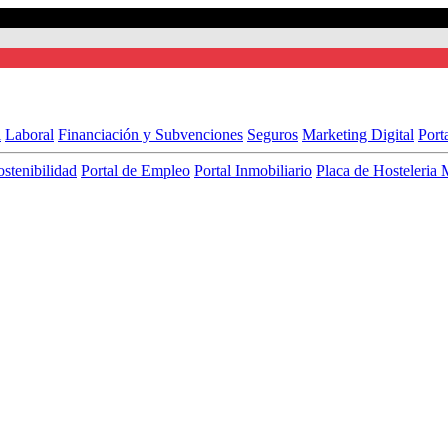
l
Laboral
Financiación y Subvenciones
Seguros
Marketing Digital
Port
ostenibilidad
Portal de Empleo
Portal Inmobiliario
Placa de Hosteleria 