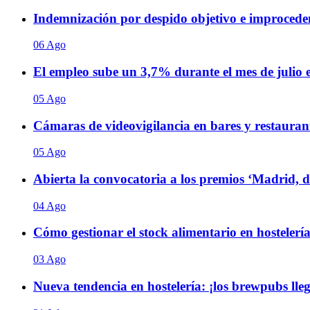
Indemnización por despido objetivo e improceden
06 Ago
El empleo sube un 3,7% durante el mes de julio
05 Ago
Cámaras de videovigilancia en bares y restaurant
05 Ago
Abierta la convocatoria a los premios ‘Madrid, 
04 Ago
Cómo gestionar el stock alimentario en hostelería
03 Ago
Nueva tendencia en hostelería: ¡los brewpubs ll