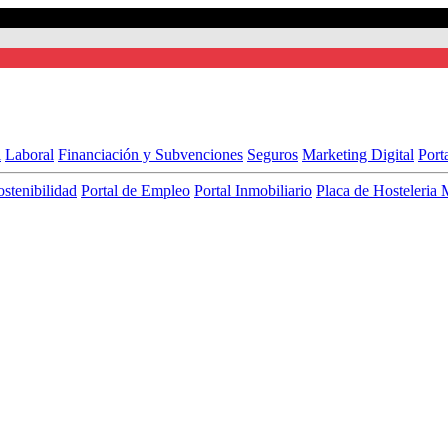
l
Laboral
Financiación y Subvenciones
Seguros
Marketing Digital
Port
ostenibilidad
Portal de Empleo
Portal Inmobiliario
Placa de Hosteleria 