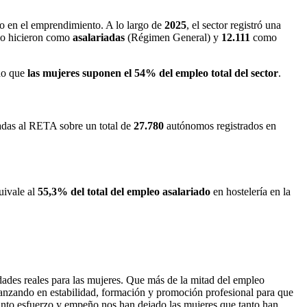
mo en el emprendimiento. A lo largo de
2025
, el sector registró una
o hicieron como
asalariadas
(Régimen General) y
12.111
como
do que
las mujeres suponen el 54% del empleo total del sector
.
adas al RETA sobre un total de
27.780
autónomos registrados en
uivale al
55,3% del total del empleo asalariado
en hostelería en la
dades reales para las mujeres. Que más de la mitad del empleo
 avanzando en estabilidad, formación y promoción profesional para que
anto esfuerzo y empeño nos han dejado las mujeres que tanto han