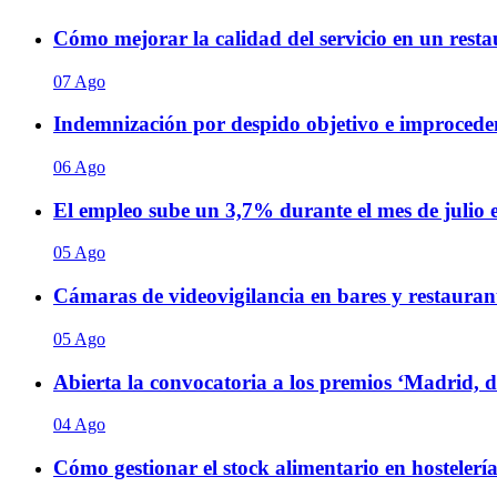
Cómo mejorar la calidad del servicio en un restaur
07 Ago
Indemnización por despido objetivo e improceden
06 Ago
El empleo sube un 3,7% durante el mes de julio
05 Ago
Cámaras de videovigilancia en bares y restaurant
05 Ago
Abierta la convocatoria a los premios ‘Madrid, 
04 Ago
Cómo gestionar el stock alimentario en hostelería