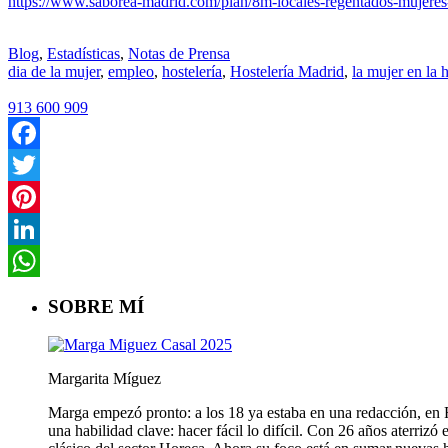
https://www.saborea-madrid.com/plan/8m-locales-regentados-mujeres
Blog
,
Estadísticas
,
Notas de Prensa
dia de la mujer
,
empleo
,
hostelería
,
Hostelería Madrid
,
la mujer en la h
913 600 909
Facebook
Twitter
Pinterest
LinkedIn
WhatsApp
SOBRE MÍ
Margarita Míguez
Marga empezó pronto: a los 18 ya estaba en una redacción, en Fa
una habilidad clave: hacer fácil lo difícil. Con 26 años aterriz