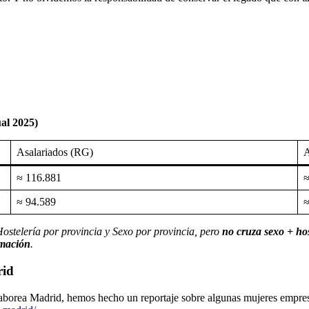
al 2025)
Asalariados (RG)
≈ 116.881
≈
≈ 94.589
≈
Hostelería por provincia y Sexo por provincia, pero
no cruza sexo + hos
imación
.
rid
borea Madrid, hemos hecho un reportaje sobre algunas mujeres empresar