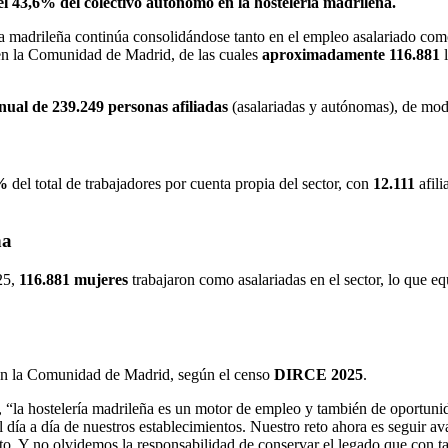
l 43,6% del colectivo autónomo en la hostelería madrileña.
ía madrileña continúa consolidándose tanto en el empleo asalariado co
en la Comunidad de Madrid, de las cuales
aproximadamente 116.881
l
nual de 239.249 personas afiliadas
(asalariadas y autónomas), de mo
%
del total de trabajadores por cuenta propia del sector, con
12.111
afili
ña
25,
116.881 mujeres
trabajaron como asalariadas en el sector, lo que eq
n la Comunidad de Madrid, según el censo
DIRCE 2025
.
, “la hostelería madrileña es un motor de empleo y también de oportuni
el día a día de nuestros establecimientos. Nuestro reto ahora es seguir
o. Y no olvidemos la responsabilidad de conservar el legado que con t