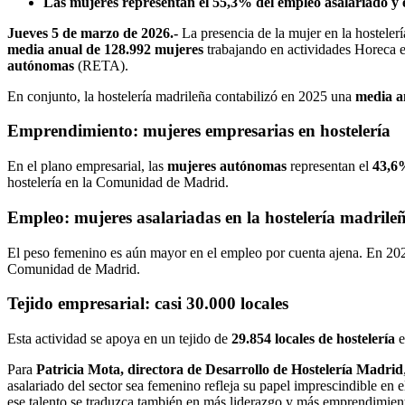
Las mujeres representan el 55,3% del empleo asalariado y e
Jueves 5 de marzo de 2026.-
La presencia de la mujer en la hosteler
media anual de 128.992 mujeres
trabajando en actividades Horeca 
autónomas
(RETA).
En conjunto, la hostelería madrileña contabilizó en 2025 una
media a
Emprendimiento: mujeres empresarias en hostelería
En el plano empresarial, las
mujeres autónomas
representan el
43,6
hostelería en la Comunidad de Madrid.
Empleo: mujeres asalariadas en la hostelería madrile
El peso femenino es aún mayor en el empleo por cuenta ajena. En 20
Comunidad de Madrid.
Tejido empresarial: casi 30.000 locales
Esta actividad se apoya en un tejido de
29.854 locales de hostelería
e
Para
Patricia Mota, directora de Desarrollo de Hostelería Madrid
asalariado del sector sea femenino refleja su papel imprescindible en 
ese talento se traduzca también en más liderazgo y más emprendimient